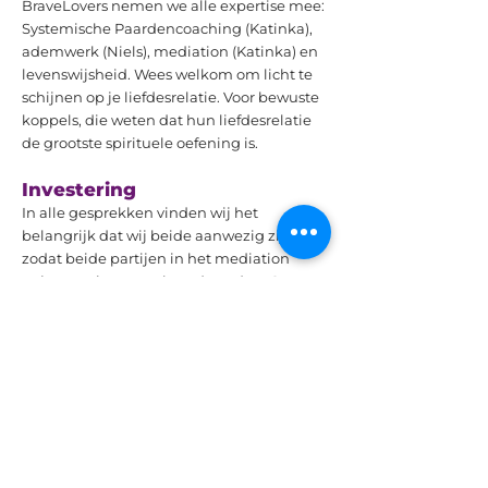
BraveLovers nemen we alle expertise mee:
Systemische Paardencoaching (Katinka),
ademwerk (Niels), mediation (Katinka) en
levenswijsheid. Wees welkom om licht te
schijnen op je liefdesrelatie. Voor bewuste
koppels, die weten dat hun liefdesrelatie
de grootste spirituele oefening is.
Investering
In alle gesprekken vinden wij het
belangrijk dat wij beide aanwezig zijn,
zodat beide partijen in het mediation
traject gezien en gehoord worden. Onze
gezamenlijk uurtarief is €155,- (excl. btw).
Neem
contact
met ons op voor een
vrijblijvend kennismakingsgesprek.
Aanvraag kennismakingsgesprek
CONTACT